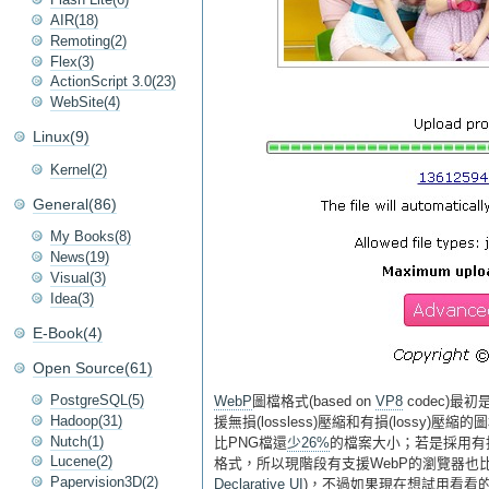
AIR(18)
Remoting(2)
Flex(3)
ActionScript 3.0(23)
WebSite(4)
Linux(9)
Kernel(2)
General(86)
My Books(8)
News(19)
Visual(3)
Idea(3)
E-Book(4)
Open Source(61)
PostgreSQL(5)
WebP
圖檔格式(based on
VP8
codec)最初
Hadoop(31)
援無損(lossless)壓縮和有損(lossy)
Nutch(1)
比PNG檔還
少26%
的檔案大小；若是採用有
Lucene(2)
格式，所以現階段有支援WebP的瀏覽器也比較
Papervision3D(2)
Declarative UI
)，不過如果現在想試用看看