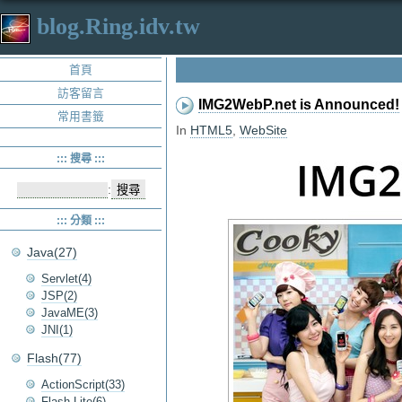
blog.Ring.idv.tw
首頁
訪客留言
IMG2WebP.net is Announced!
常用書籤
In
HTML5
,
WebSite
::: 搜尋 :::
:
::: 分類 :::
Java(27)
Servlet(4)
JSP(2)
JavaME(3)
JNI(1)
Flash(77)
ActionScript(33)
Flash Lite(6)