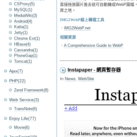
CSProxy(5)
直接拖張圖片進去就可自動轉成WebP圖檔，
MySQL(1)
席之地。
MediaWiki(3)
IMG2WebP線上轉檔工具
Android(4)
Katta(1)
．
IMG2WebP.net
Jetty(1)
相關資源
Chrome Ext(1)
HBase(4)
．
A Comprehensive Guide to WebP
Cassandra(1)
PhoneGap(1)
Tomcat(1)
Instapaper - 網頁暫存器
Ajax(7)
In
News
,
WebSite
PHP(22)
Zend Framework(8)
Web Service(3)
TransNote(6)
Enjoy Life(77)
Movie(6)