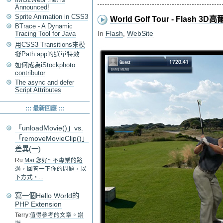
Announced!
Sprite Animation in CSS3
World Golf Tour - Flash 3
BTrace - A Dynamic
In
Flash
,
WebSite
Tracing Tool for Java
用CSS3 Transitions來模
擬Path app的選單特效
如何成為iStockphoto
contributor
The async and defer
Script Attributes
::: 最新回應 :::
「unloadMovie()」vs.
「removeMovieClip()」
差異(一)
Ru:
Mai 您好~ 不專業的路
過，回答一下你的問題，以
下方式，...
寫一個Hello World的
PHP Extension
Terry:
值得參考的文章。謝