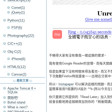
JavaScript(19)
Comet(1)
jQuery(1)
Python(11)
PSP(6)
Photography(22)
C/C++(2)
Obj-C(2)
不曉得大家有沒有像我一樣這類的需求~
iPhone(6)
我有使用Google Reader的習慣~ 
HTML5(12)
但是如果當下沒有時間來得及看完~ 而又不想
Canvas(2)
下次啟動Firefox時就還會一一出現在分頁中
::: 最新文章 :::
所以~
Instapaper
可以解決這樣的問題~ 而
Apache Tomcat 8 +
當簡單易用!!很讚的UI設計 ^^b (所以今天
SQLite
你只要將它所提供的「Read Later」加
開始吧!
就會自動地將這個網頁加到你的「稍後閱讀」
Bohol island
What is next?
IMG2WebP.net is