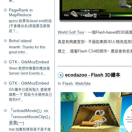
謝...
PageRank in
MapReduce
gyzcz:
如果有dead end的話
(不會連出去)測值要怎麼描
述？...
World Golf Tour
．一個Flash-based的3
Bohol island
真是有夠厲害到~ 不過如果將3D人物改成用影
Ananth:
Thanks for this
總之... 隨著Flash CS4的問市~ 應該會
great infor...
GTK - GtkMozEmbed
Shen:
我想你需要的應該是
Server-Sent Events o...
ecodazoo - Flash 3D繪本
GTK - GtkMozEmbed
In
Flash
,
WebSite
GS:
雖年已經有點久 還是想
請教一下 假設今天適用自己
寫的HT...
「unloadMovie()」vs.
「removeMovieClip()」
差異(一)
mai:
加戴和移除是不是不能