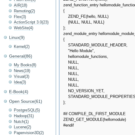
zend_function_entry hellomodule_function
AIR(18)
{

Remoting(2)
    ZEND_FE(hello, NULL)

Flex(3)
    {NULL, NULL, NULL}

ActionScript 3.0(23)
};

WebSite(4)
zend_module_entry hellomodule_module_
Linux(9)
{

    STANDARD_MODULE_HEADER,

Kernel(2)
    "Hello Module",

General(86)
    hellomodule_functions,

    NULL, 

My Books(8)
    NULL, 

News(19)
    NULL, 

Visual(3)
    NULL, 

Idea(3)
    NULL,

    NO_VERSION_YET,

E-Book(4)
    STANDARD_MODULE_PROPERTIES
Open Source(61)
};

PostgreSQL(5)
#if COMPILE_DL_FIRST_MODULE

Hadoop(31)
ZEND_GET_MODULE(hellomodule)

Nutch(1)
#endif

Lucene(2)
Papervision3D(2)