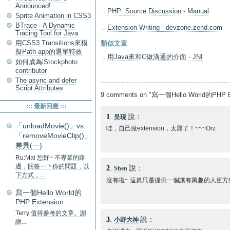
Announced!
．
PHP: Source Discussion - Manual
Sprite Animation in CSS3
BTrace - A Dynamic
．
Extension Writing - devzone.zend.com
Tracing Tool for Java
用CSS3 Transitions來模
類似文章
擬Path app的選單特效
．
用Java來和C做溝通的介面 - JNI
如何成為iStockphoto
contributor
The async and defer
Script Attributes
9 comments on "寫一個Hello World的PHP E
::: 最新回應 :::
1
.
說：
呈現
「unloadMovie()」vs.
哇，自己做extension，太屌了！~~~Orz
「removeMovieClip()」
差異(一)
Ru:
Mai 您好~ 不專業的路
過，回答一下你的問題，以
2
.
說：
Shen
下方式，...
沒有啦~ 這篇只是提供一個讓有興趣的人更方便
寫一個Hello World的
PHP Extension
Terry:
值得參考的文章。謝
3
.
說：
小野大神
謝...