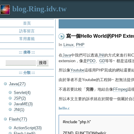
blog.Ring.idv.tw
首頁
訪客留言
寫一個Hello World的PHP Exte
常用書籤
In
Linux
,
PHP
::: 搜尋 :::
在
Java
中我們可以透過
JNI
的方式來進行和C
extension，像是
PDO
、
GD
等等~ 都是這樣
:
所以像
Youtube
這樣用PHP寫成的網站還要
::: 分類 :::
由於筆者不是Youtube的工程師~ 恕無法提供
Java(27)
不過若要比較「
完善
」地結合像
FFmpeg
這樣
Servlet(4)
JSP(2)
所以本文主要的訴求就在於開發一個屬於自
JavaME(3)
hello.c
JNI(1)
Flash(77)
#include "php.h"

ActionScript(33)
ZEND_FUNCTION(hello);

Flash Lite(6)