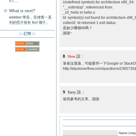
b c ...
Undefined symbols for architecture x86_64:
"__estrndup", referenced from:
What is next?
_zif_hello in hello.o
webber:
學長，菲律賓一系
ld: symbol(s) not found for architecture x86_
列的照片很有 feel 喔!!!...
collect2: ld returned 1 exit status
是缺少哪個lib嗎？
謝謝~
::: 訂閱 :::
8
.
說：
Shen
筆者沒遇過... 可能要拜一下Google or StackOv
http://stackoverflow.com/questions/2385735
9
.
說：
Terry
值得參考的文章。謝謝
Name (requ