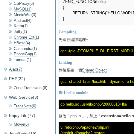
ZEND_FUNCTION(hello)

CSProxy(5)
{

MySQL(1)
	RETURN_STRING("HELLO WORLD",1);

MediaWiki(3)
Android(4)
Katta(1)
Jetty(1)
Compiling
Chrome Ext(1)
先進行編譯處理~
HBase(4)
Cassandra(1)
PhoneGap(1)
Tomcat(1)
Linking
Ajax(7)
然後產生一個
Shared Object
~
PHP(22)
Zend Framework(8)
掛上hello module
Web Service(3)
TransNote(6)
Enjoy Life(77)
修改「php.ini」，加上「
extension=hello.
Movie(6)
vi /etc/php5/apache2/php.ini

JavaScript(19)