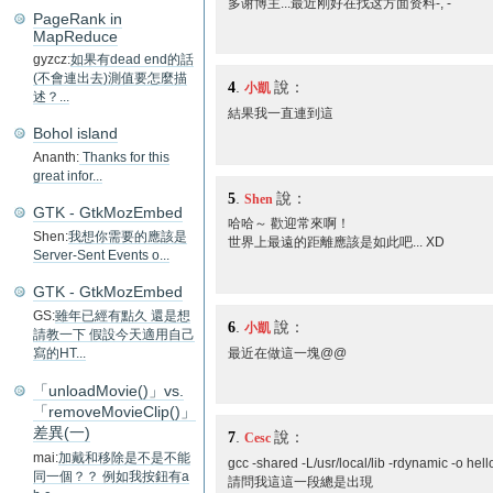
多谢博主...最近刚好在找这方面资料-, -
PageRank in
MapReduce
gyzcz:
如果有dead end的話
(不會連出去)測值要怎麼描
4
.
說：
小凱
述？...
結果我一直連到這
Bohol island
Ananth:
Thanks for this
great infor...
5
.
說：
Shen
GTK - GtkMozEmbed
哈哈～ 歡迎常來啊！
Shen:
我想你需要的應該是
世界上最遠的距離應該是如此吧... XD
Server-Sent Events o...
GTK - GtkMozEmbed
GS:
雖年已經有點久 還是想
6
.
說：
小凱
請教一下 假設今天適用自己
最近在做這一塊@@
寫的HT...
「unloadMovie()」vs.
「removeMovieClip()」
差異(一)
7
.
說：
Cesc
mai:
加戴和移除是不是不能
gcc -shared -L/usr/local/lib -rdynamic -o hell
同一個？？ 例如我按鈕有a
請問我這這一段總是出現