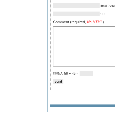
Email (requ
URL
Comment (required,
No HTML
)
請輸入 56 + 45 =