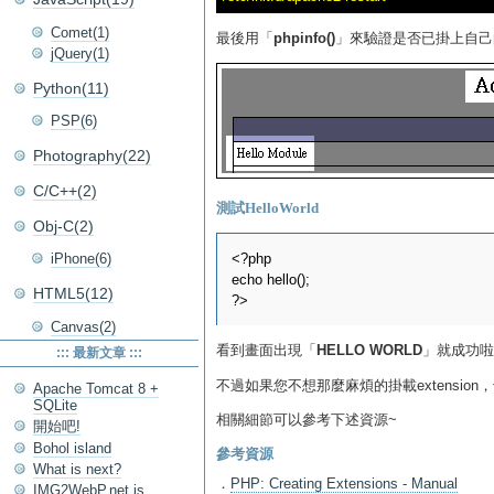
Comet(1)
最後用「
phpinfo()
」來驗證是否已掛上自己的E
jQuery(1)
Python(11)
PSP(6)
Photography(22)
C/C++(2)
測試HelloWorld
Obj-C(2)
<?php

iPhone(6)
echo hello();

HTML5(12)
Canvas(2)
看到畫面出現「
HELLO WORLD
」就成功啦!
::: 最新文章 :::
不過如果您不想那麼麻煩的掛載extensio
Apache Tomcat 8 +
SQLite
相關細節可以參考下述資源~
開始吧!
Bohol island
參考資源
What is next?
．
PHP: Creating Extensions - Manual
IMG2WebP.net is